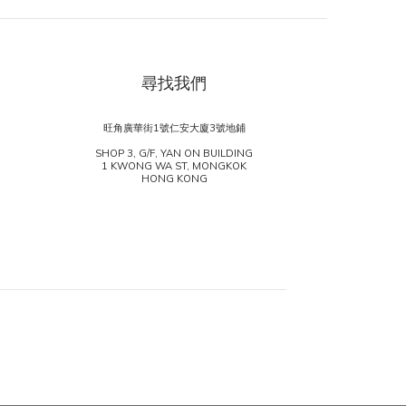
尋找我們
旺角廣華街1號仁安大廈3號地鋪
SHOP 3, G/F, YAN ON BUILDING
1 KWONG WA ST, MONGKOK
HONG KONG