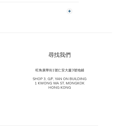
尋找我們
旺角廣華街1號仁安大廈3號地鋪
SHOP 3, G/F, YAN ON BUILDING
1 KWONG WA ST, MONGKOK
HONG KONG