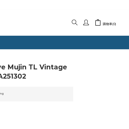
購物車(0)
e Mujin TL Vintage
A251302
ng