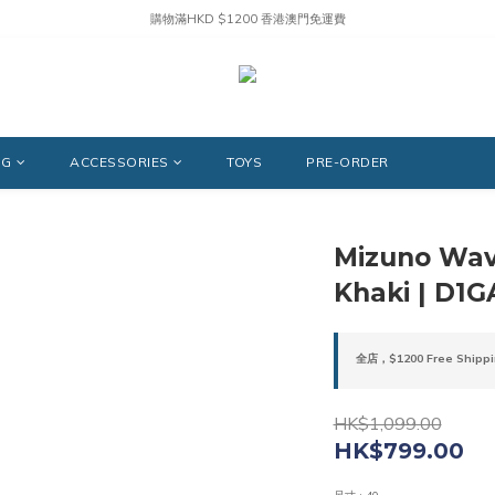
購物滿HKD $1200 香港澳門免運費
NG
ACCESSORIES
TOYS
PRE-ORDER
Mizuno Wav
Khaki | D1G
全店，$1200 Free Shippi
HK$1,099.00
HK$799.00