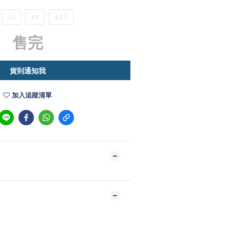
43
44
44.5
售完
貨到通知我
加入追蹤清單