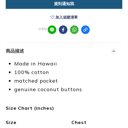
貨到通知我
加入追蹤清單
分享到
商品描述
Made in Hawaii
100% cotton
matched pocket
genuine coconut buttons
Size Chart (inches)
Size
Chest