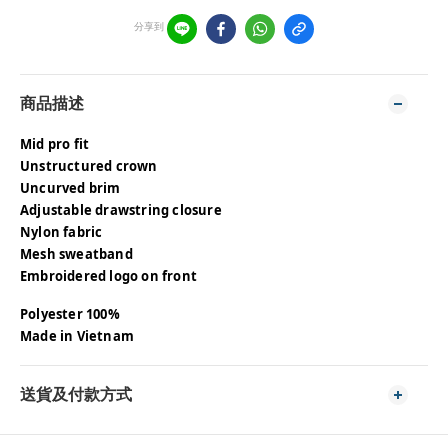
分享到
商品描述
Mid pro fit
Unstructured crown
Uncurved brim
Adjustable drawstring closure
Nylon fabric
Mesh sweatband
Embroidered logo on front
Polyester 100%
Made in Vietnam
送貨及付款方式