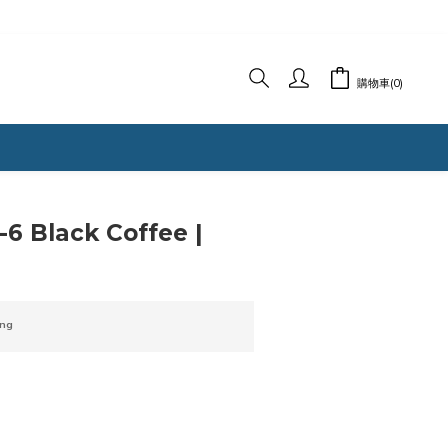
購物車(0)
6 Black Coffee |
ng