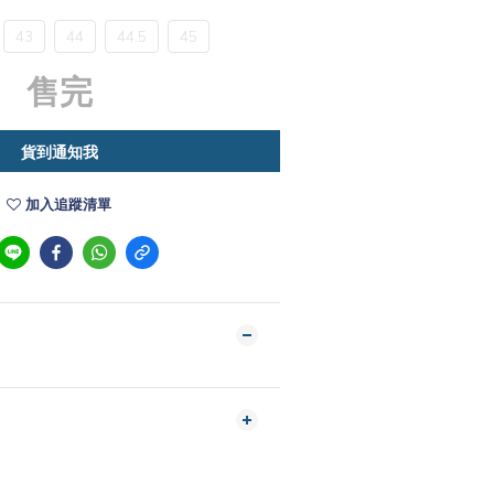
43
44
44.5
45
售完
貨到通知我
加入追蹤清單