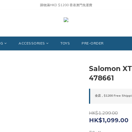
購物滿HKD $1200 香港澳門免運費
NG
ACCESSORIES
TOYS
PRE-ORDER
Salomon XT-
478661
全店，$1200 Free Shippi
HK$1,299.00
HK$1,099.00