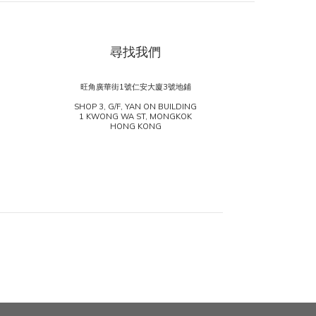
尋找我們
旺角廣華街1號仁安大廈3號地鋪
SHOP 3, G/F, YAN ON BUILDING
1 KWONG WA ST, MONGKOK
HONG KONG