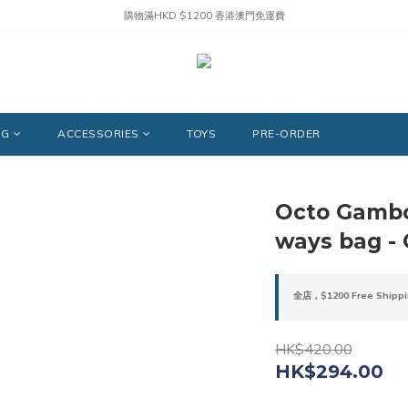
購物滿HKD $1200 香港澳門免運費
NG
ACCESSORIES
TOYS
PRE-ORDER
Octo Gambo
ways bag - 
全店，$1200 Free Shippi
HK$420.00
HK$294.00