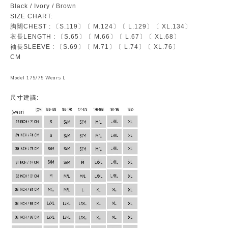
Black / Ivory / Brown
SIZE CHART:
胸闊CHEST : 〔S.119〕〔 M.124〕〔 L.129〕〔 XL.134〕
衣長LENGTH : 〔S.65〕〔 M.66〕〔 L.67〕〔 XL.68〕
袖長SLEEVE : 〔S.69〕〔 M.71〕〔 L.74〕〔 XL.76〕
CM
Model 175/75 Wears L
尺寸建議: