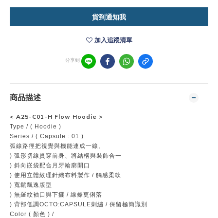
貨到通知我
加入追蹤清單
分享到
商品描述
< A25-C01-H Flow Hoodie
>
Type / ( Hoodie )
Series / ( Capsule : 01 )
弧線路徑把視覺與機能連成一線。
) 弧形切線貫穿前身、將結構與裝飾合一
) 斜向嵌袋配合月牙輪廓開口
) 使用立體紋理針織布料製作 / 觸感柔軟
) 寬鬆飄逸版型
) 無羅紋袖口與下擺 / 線條更俐落
) 背部低調OCTO:CAPSULE刺繡 / 保留極簡識別
Color ( 顏色 ) /