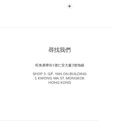
尋找我們
旺角廣華街1號仁安大廈3號地鋪
SHOP 3, G/F, YAN ON BUILDING
1 KWONG WA ST, MONGKOK
HONG KONG