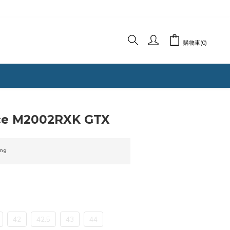
購物車(0)
ce M2002RXK GTX
ng
42
42.5
43
44