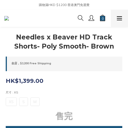
購物滿HKD $1200 香港澳門免運費
Needles x Beaver HD Track
Shorts- Poly Smooth- Brown
全店，$1200 Free Shipping
HK$1,399.00
尺寸
: XS
XS
S
M
售完