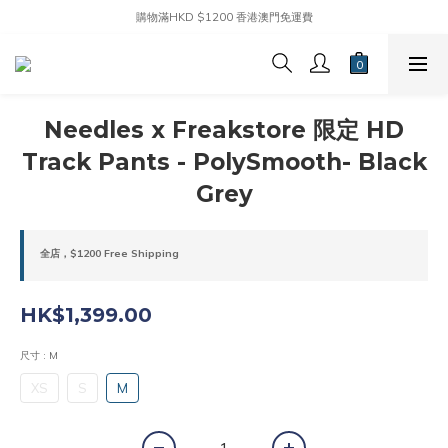
購物滿HKD $1200 香港澳門免運費
Needles x Freakstore 限定 HD
Track Pants - PolySmooth- Black
Grey
全店，$1200 Free Shipping
HK$1,399.00
尺寸
: M
XS
S
M