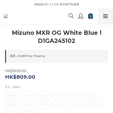
購物滿HKD $1200 香港澳門免運費
Mizuno MXR OG White Blue l
D1GA245102
全店，$1200 Free Shipping
HK$899.00
HK$809.00
尺寸
: US5.5
US5.5
US6
US6.5
US7
US7.5
US8
US8.5
US9
US9.5
US10
US10.5
US11