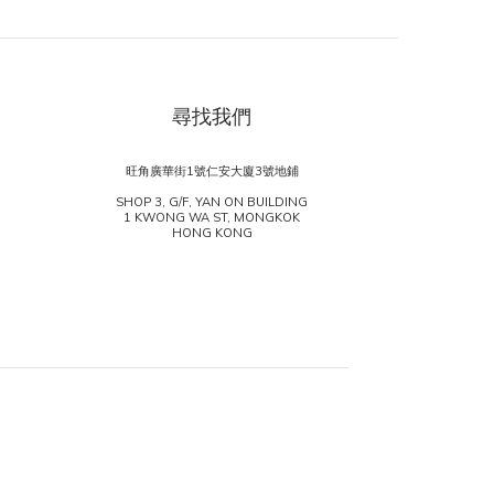
尋找我們
旺角廣華街1號仁安大廈3號地鋪
SHOP 3, G/F, YAN ON BUILDING
1 KWONG WA ST, MONGKOK
HONG KONG