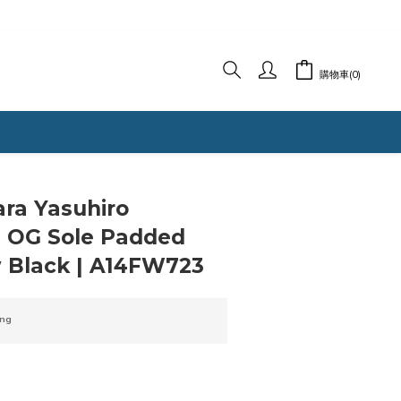
購物車(0)
ra Yasuhiro
3 OG Sole Padded
 Black | A14FW723
ng