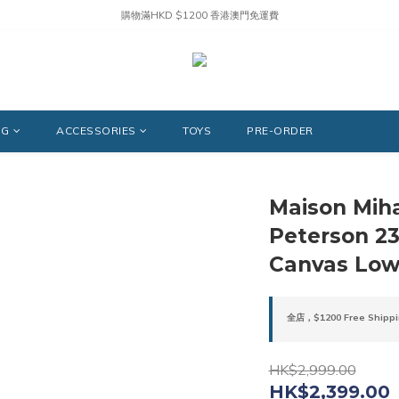
購物滿HKD $1200 香港澳門免運費
NG
ACCESSORIES
TOYS
PRE-ORDER
Maison Miha
Peterson 2
Canvas Low
全店，$1200 Free Shippi
HK$2,999.00
HK$2,399.00