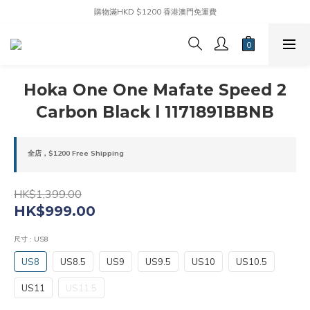
購物滿HKD $1200 香港澳門免運費
Hoka One One Mafate Speed 2
Carbon Black l 1171891BBNB
全店，$1200 Free Shipping
HK$1,399.00
HK$999.00
尺寸
: US8
US8
US8.5
US9
US9.5
US10
US10.5
US11
US11.5