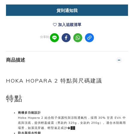
貨到通知我
加入追蹤清單
分享到
商品描述
HOKA HOPARA 2 特點與尺碼建議
特點
兩棲多功能設計
Hoka Hopara 2 結合鞋子保護性與涼鞋透氣性，採用 30% 甘蔗 EVA 中
底與頂底，提供輕盈緩震（男款約 329g，女款約 290g）。適合水陸兩用
場景，如溪流穿越、輕型遠足或沙�██
防水與排水性能