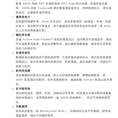
配備 100% 回收 PET 針織鞋面與 PFC-free 防水塗層，快速乾燥且耐
用。100% 回收 Cordura® 網布覆蓋層促進排水，同時阻擋碎石，適合濕
滑岩石、沙灘或草地等環境。
優異抓地力
採用黏性橡膠外底，3mm 凸耳設計，提供多樣地形（如濕岩、草地）的穩
定抓力，適合輕至中度遠足，但不建議用於泥濘或高技術性地形（需 4mm
以上凸耳的專業健行鞋）。
穩定與支撐
具備 Active Foot Frame™ 技術與寬底設計，提供輕至中度穩定性，適合
平足或輕度內旋者。鞋款抗扭剛性高，減少腳部扭曲風險，確保岩石或苔蘚
地形上的穩定性。
舒適與便利
配備快速拉繩系統與可調節後跟帶，方便穿脫並確保貼合。襪式鞋領與後跟
指環設計，提升穿著舒適性與便利性。鞋面透氣，適合溫暖天氣，但細沙可
能進入鞋內。
耐用與保護
強化橡膠鞋頭提供出色保護，防止石頭或樹根撞擊。整體結構堅固，經
1000 英里測試仍耐用，但外底磨損較快，建議搭配 Vibram 鞋底以提升壽
命。
多功能用途
適合輕型遠足、露營、釣魚、划船或日常穿著，特別適合水邊活動與溫暖氣
候的休閒旅行。採用環保材料（如 100% 回收網布），符合可持續發展理
念。
外觀選擇
提供多款配色（如 Barley/Oat Milk），外觀時尚且具戶外風格。標準與
寬版選擇，滿足不同腳型需求。