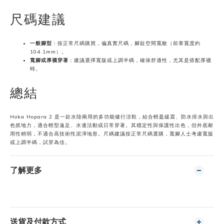
尺碼建議
一般腳型
：按正常尺碼購買，偏真實尺碼，腳趾空間寬敞（前掌寬度約
104.1mm）。
寬腳或厚襪穿著
：建議選擇寬版或上調半碼，確保舒適性，尤其是搭配厚襪
時。
總結
Hoka Hopara 2 是一款水陸兩用的多功能健行涼鞋，結合輕盈緩震、防水排水與出
色抓地力，適合輕型遠足、水邊活動或日常穿著。其穩定性與保護性出色，但外底耐
用性稍弱，不適合高技術性泥濘地形。尺碼建議按正常尺碼選購，寬腳人士考慮寬版
或上調半碼，試穿為佳。
了解更多
送貨及付款方式