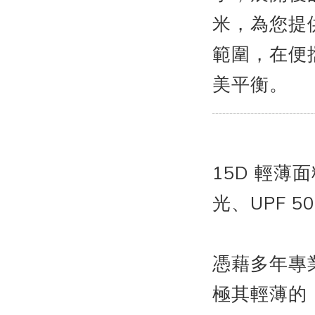
米，為您提
範圍，在便
美平衡。
15D 輕薄
光、UPF 
憑藉多年專
極其輕薄的 