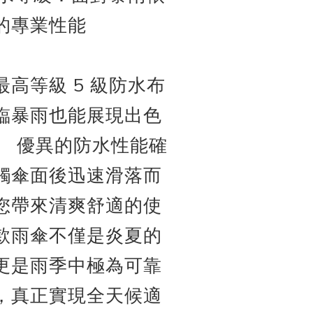
的專業性能
高等級 5 級防水布
臨暴雨也能展現出色
。
優異的防水性能確
觸傘面後迅速滑落而
您帶來清爽舒適的使
款雨傘不僅是炎夏的
更是雨季中極為可靠
，真正實現全天候適