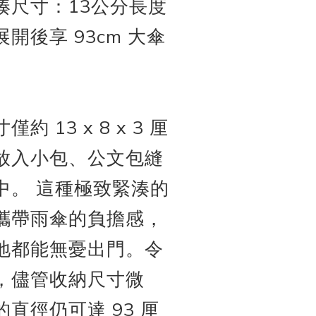
湊尺寸：13公分長度
開後享 93cm 大傘
約 13 x 8 x 3 厘
放入小包、公文包縫
中。
這種極致緊湊的
攜帶雨傘的負擔感，
地都能無憂出門。令
，儘管收納尺寸微
直徑仍可達 93 厘