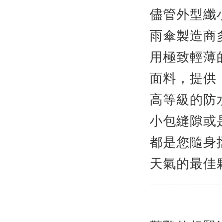
儘管外型纖
雨傘製造商
用極致輕薄的 
面料，提供 
高等級的防
小包縫隙或
都是您隨身
天氣的最佳