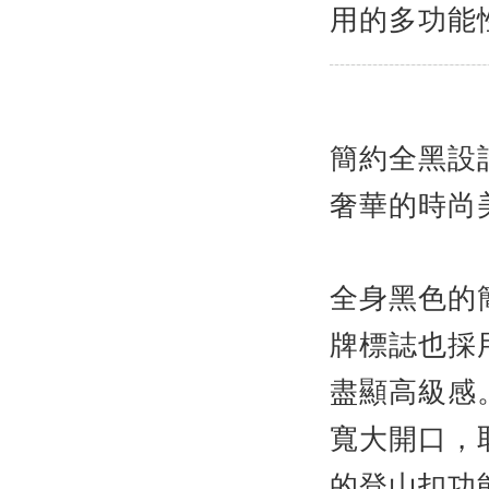
用的多功能
簡約全黑設
奢華的時尚
全身黑色的
牌標誌也採
盡顯高級感
寬大開口，
的登山扣功