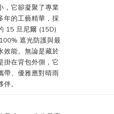
小，它卻凝聚了專業
多年的工藝精華，採
15 旦尼爾 (15D)
100% 遮光防護與最
水效能。無論是藏於
是掛在背包外側，它
攜帶、優雅應對晴雨
夥伴。