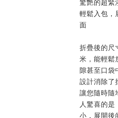
驚艷的超緊
輕鬆入包，展
面
折疊後的尺寸僅
米，能輕鬆
隙甚至口袋
設計消除了
讓您隨時隨
人驚喜的是
小，展開後的