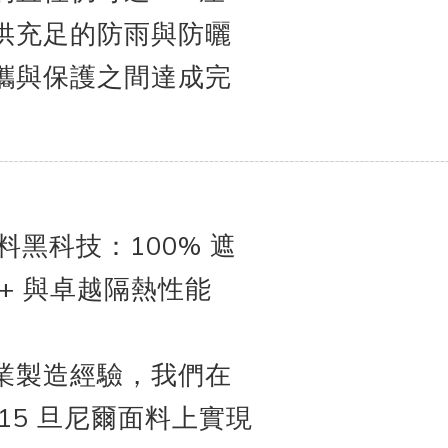
供充足的防雨與防曬
攜與保護之間達成完
面料黑科技：100% 遮
50+ 與卓越隔熱性能
業製造經驗，我們在
15 旦尼爾面料上實現