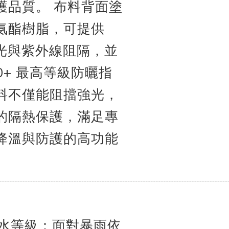
護品質。
布料背面塗
氨酯樹脂，可提供
遮光與紫外線阻隔，並
50+ 最高等級防曬指
料不僅能阻擋強光，
的隔熱保護，滿足專
降溫與防護的高功能
防水等級：面對暴雨依