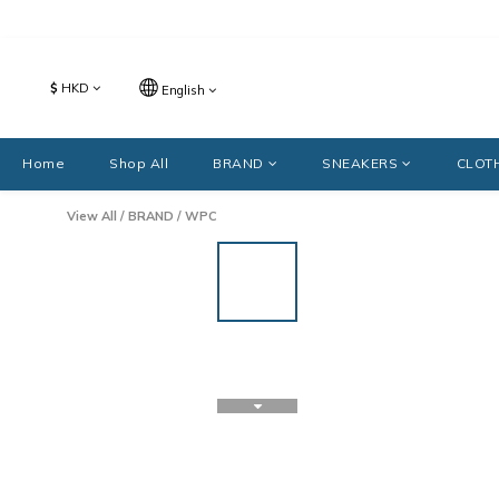
$
HKD
English
Home
Shop All
BRAND
SNEAKERS
CLOT
View All
/
BRAND
/
WPC