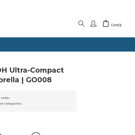
Cart(0)
BUY NOW
H Ultra-Compact
rella | GO008
 order
ed categories