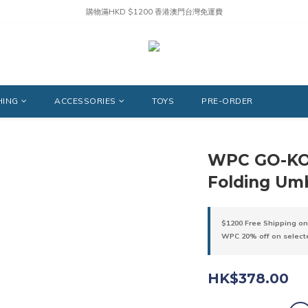
購物滿HKD $1200 香港澳門台灣免運費
HING
ACCESSORIES
TOYS
PRE-ORDER
WPC GO-KO
Folding Umb
$1200 Free Shipping on
WPC 20% off on select
HK$378.00