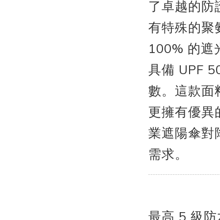
了卓越的防
有特殊的聚
100% 的
具備 UPF 
數。這款面
更擁有優異
業遮陽傘對
需求。
最高 5 級