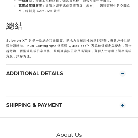
一般腳型
：按正常尺碼購買，偏真實尺碼，適合窄至中等腳型。
寬腳或厚襪穿著
：建議上調半碼或選擇寬版（若有），因鞋頭與中足空間略
窄，特別是 Gore-Tex 款式。
總結
Salomon XT-6 是一款結合頂級緩震、抓地力與耐用性的越野跑鞋，兼具戶外性能
與街頭時尚。Mud Contagrip® 外底與 Quicklace™ 系統確保穩定與便利，適合
越野跑、輕型遠足或日常穿搭。尺碼建議按正常尺碼選購，寬腳人士考慮上調半碼或
寬版，試穿為佳。
ADDITIONAL DETAILS
SHIPPING & PAYMENT
About Us