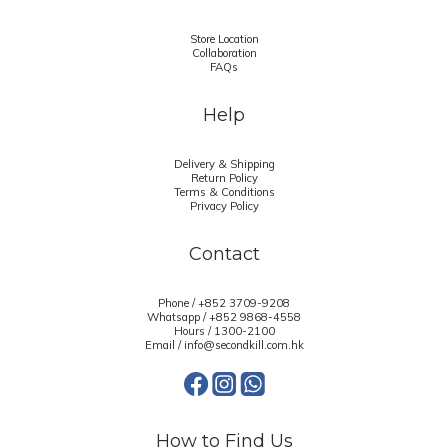
Store Location
Collaboration
FAQs
Help
Delivery & Shipping
Return Policy
Terms & Conditions
Privacy Policy
Contact
Phone / +852 3709-9208
Whatsapp /
+852 9868-4558
Hours / 1300-2100
Email / info@secondkill.com.hk
How to Find Us