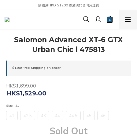
購物滿HKD $1200 香港澳門台灣免運費
Salomon Advanced XT-6 GTX
Urban Chic l 475813
$1200 Free Shipping on order
HK$1,699.00
HK$1,529.00
Size
: 41
41
42.5
43
44
44.5
45
46
Sold Out