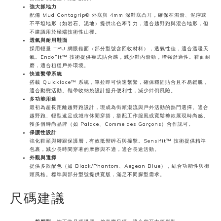
強大抓地力
配備 Mud Contagrip® 外底與 4mm 深鞋底凸耳，確保在濕滑、泥濘或
不平坦地形（如岩石、泥地）提供出色牽引力，適合越野跑與混合地形，但
不建議用於極端技術性山徑。
透氣與耐用鞋面
採用輕量 TPU 網眼鞋面（部分型號含回收材料），透氣性佳，適合溫暖天
氣。EndoFit™ 技術提供襪式貼合感，減少鞋內滑動，增強舒適性。鞋面耐
磨，適合粗糙戶外環境。
快速繫帶系統
搭載 Quicklace™ 系統，單拉即可快速繫緊，確保穩固貼合且不易鬆脫，
適合動態活動。鞋帶收納袋設計提升便利性，減少絆倒風險。
多功能用途
最初為超長距離越野跑設計，現成為街頭潮流與戶外活動的熱門選擇。適合
越野跑、輕型遠足或城市休閒穿搭，搭配工作服風或寬鬆褲款展現時尚感。
獲多個時尚品牌（如 Palace、Comme des Garçons）合作認可。
保護性設計
強化鞋頭與腳跟保護層，有效抵禦碎石與撞擊。Sensifit™ 技術提供精準
包裹，減少長時間穿著的摩擦與不適，適合長途活動。
外觀與選擇
提供多款配色（如 Black/Phantom、Aegean Blue），結合功能性與街
頭風格。標準與部分型號提供寬版，滿足不同腳型需求。
尺碼建議