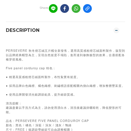
Share
DESCRIPTION
PERSEVERE 秋冬燈芯絨五片帽全新發售，選用高質感粗燈芯絨面料製作，版型則
以品牌經典帽型為主，呈現自然挺度不塌陷，進而達到修飾臉型的效果，合適搭配各
種穿搭風格。
Five panel corduroy cap 特色：
● 精選高質感粗燈芯絨面料製作，布性紮實有挺度。
● 採用品牌白色織標、橘色織標、刺繡標語搭配帽圍內側白織標，增加整體豐富度。
● 使用品牌開發消光銀調節釦具，提升細節質感。
清洗提醒：
建議盡量以手洗方式為主，請勿使用漂白水，清洗後建議掛曬晾乾，降低變形的可
能。
品名：PERSEVERE FIVE PANEL CORDUROY CAP
顏色：黑色 / 橘色 / 深藍 / 深灰 / 淺灰 / 鴨綠
尺寸：FREE ( 後調節帶細節可自由調整帽圍 )