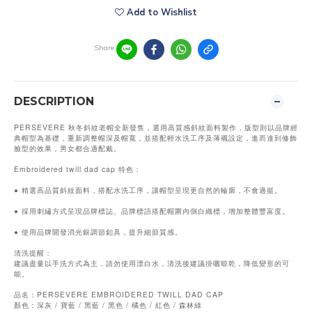
Add to Wishlist
Share
DESCRIPTION
PERSEVERE 秋冬斜紋老帽全新發售，選用高質感斜紋面料製作，版型則以品牌經
典帽型為基礎，重新調整帽深及帽寬，並搭配輕水洗工序及薄襯設定，進而達到修飾
臉型的效果，男女都合適配戴。
Embroidered twill dad cap 特色：
● 精選高品質斜紋面料，搭配水洗工序，讓帽型呈現更自然的輪廓，不會過挺。
● 採用刺繡方式呈現品牌標誌、品牌標語搭配帽圍內側白織標，增加整體豐富度。
● 使用品牌開發消光銀調節釦具，提升細節質感。
清洗提醒：
建議盡量以手洗方式為主，請勿使用漂白水，清洗後建議掛曬晾乾，降低變形的可
能。
品名：PERSEVERE EMBROIDERED TWILL DAD CAP
顏色：深灰 / 寶藍 / 黑藍 / 黑色 / 橘色 / 紅色 / 森林綠