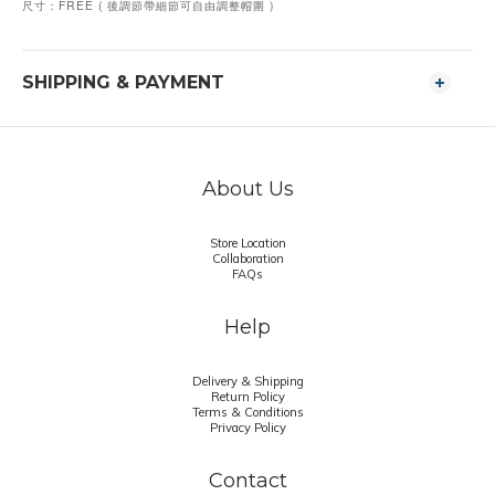
尺寸：FREE ( 後調節帶細節可自由調整帽圍 )
SHIPPING & PAYMENT
About Us
Store Location
Collaboration
FAQs
Help
Delivery & Shipping
Return Policy
Terms & Conditions
Privacy Policy
Contact