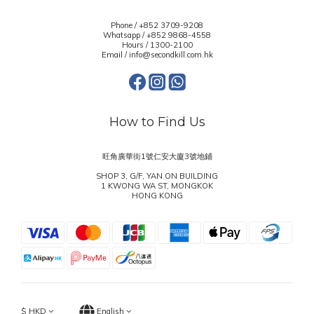
Phone / +852 3709-9208
Whatsapp /
+852 9868-4558
Hours / 1300-2100
Email / info@secondkill.com.hk
How to Find Us
旺角廣華街1號仁安大廈3號地鋪
SHOP 3, G/F, YAN ON BUILDING
1 KWONG WA ST, MONGKOK
HONG KONG
$
HKD
English