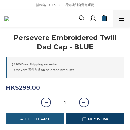
購物滿HKD $1200 香港澳門台灣免運費
Persevere Embroidered Twill
Dad Cap - BLUE
$1200 Free Shipping on order
Persevere 兩件九折 on selected products
HK$299.00
ADD TO CART
BUY NOW