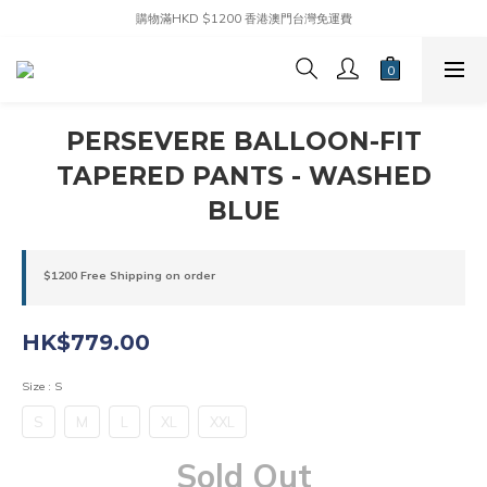
購物滿HKD $1200 香港澳門台灣免運費
PERSEVERE BALLOON-FIT
TAPERED PANTS - WASHED
BLUE
$1200 Free Shipping on order
HK$779.00
Size
: S
S
M
L
XL
XXL
Sold Out