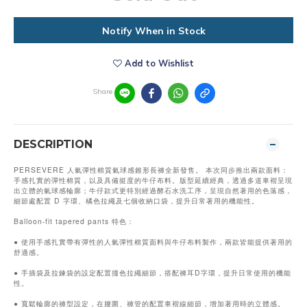
Notify When in Stock
Add to Wishlist
Share
DESCRIPTION
PERSEVERE 人氣彈性棉質氣球感錐形長褲全新發售。 本次同步推出兩款面料：
手感扎實的彈性棉質，以及具備挺度的牛仔布料。版型延續經典，透過多道車褶呈現
出立體的氣球感輪廓；牛仔款式更特別經過酵石水洗工序，呈現自然著用的色落感，
細節處配置 D 字環、橘色拉繩及七個收納口袋，提升日常著用的機能性。
Balloon-fit tapered pants 特色：
● 使用手感扎實帶有彈性的人氣彈性棉質面料與牛仔布料製作，兩款皆能提供著用的
舒適感。
● 手插袋及拉鍊袋的設定配置撞色拉繩細節，搭配褲耳D字環，提升日常使用的機能
性。
● 寬鬆輪廓的褲型設定，在腰圍、褲管的配置車褶線細節，增加著用時的立體感。