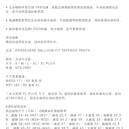
● 五金輔料特選日製 YKK拉鍊，搭配品牌獨家開發軍規尿素釦，作為收納開合設
定，提升使用質感與耐用度。
● 後腰圍鬆緊帶設定並保留褲耳細節，可搭配腰帶調整寬鬆度，增加著用的便利性。
● 細節處安排品牌LOGO刺繡、米白織標，提升整體質感。
清洗提醒：
機洗請使用洗衣袋，請勿使用漂白水。
品名：PERSEVERE BALLOON-FIT TAPERED PANTS
顏色：水洗牛仔藍
尺寸：S / M / L / XL / XL PLUS
售價：NT$ 2980
尺寸挑選建議：
MASS 171 / 60 著用 M
WEI 180 / 80 著用 XL
＊本次新增 XL PLUS 尺寸，維持與 XL 相同的褲身寬度，僅延長褲長比例，提供
給180CM以上，想穿出相同比例的朋友們。
#彈性棉質面料
商品細部尺寸 ( CM )：#腰圍為舒適鬆緊帶
S：腰圍 34~46 (W27~W31) / 褲長 92.5 / 褲檔 37 / 大腿寬 36 / 褲腳寬 20.5
M：腰圍 36~48 (W29~W33) / 褲長 94.5 / 褲檔 39 / 大腿寬 38 / 褲腳寬 21.5
L：腰圍 38~450 (W32~W36) / 褲長 97 / 褲檔 41 / 大腿寬 40 / 褲腳寬 22.5
XL：腰圍 40~52 (W34~W40) / 褲長 99.5 / 褲檔 43 / 大腿寬 42 / 褲腳寬 23.5