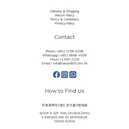
Delivery & Shipping
Return Policy
Terms & Conditions
Privacy Policy
Contact
Phone / +852 3709-9208
Whatsapp /
+852 9868-4558
Hours / 1300-2100
Email / info@secondkill.com.hk
How to Find Us
旺角廣華街1號仁安大廈3號地鋪
SHOP 3, G/F, YAN ON BUILDING
1 KWONG WA ST, MONGKOK
HONG KONG