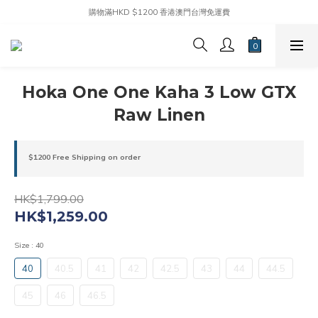
購物滿HKD $1200 香港澳門台灣免運費
Hoka One One Kaha 3 Low GTX
Raw Linen
$1200 Free Shipping on order
HK$1,799.00
HK$1,259.00
Size
: 40
40
40.5
41
42
42.5
43
44
44.5
45
46
46.5