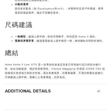
合長時間站立或關節疲勞者。
外觀與選擇
提供多款配色（如 Eucalyptus/Birch），外觀時尚且具戶外風格。標準
寬度與寬版選擇，滿足不同腳型需求。
尺碼建議
一般腳型
：建議上調半碼，鞋頭空間略窄，特別是與 Kaha 2 相比。
寬腳或厚襪穿著
：建議選寬版或上調半碼至一碼，確保腳趾空間與舒適性。
總結
Hoka Kaha 3 Low GTX 是一款專為長途遠足與多日背包旅行設計的防水健行
鞋，結合頂級緩震、穩定性與耐用性。Vibram Megagrip 外底與 GORE-TEX 技
術確保出色抓地力與防水性能，適合多種地形，但重量偏重，不適合輕量短途健行。
尺碼建議上調半碼，寬腳人士考慮寬版，試穿為佳。
ADDITIONAL DETAILS