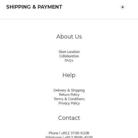
SHIPPING & PAYMENT
About Us
Store Location
Collaboration
FAQs
Help
Delivery & Shipping
Return Policy
Terms & Conditions
Privacy Policy
Contact
Phone / +852 3709-9208
Whatsapp /
+852 9868-4558