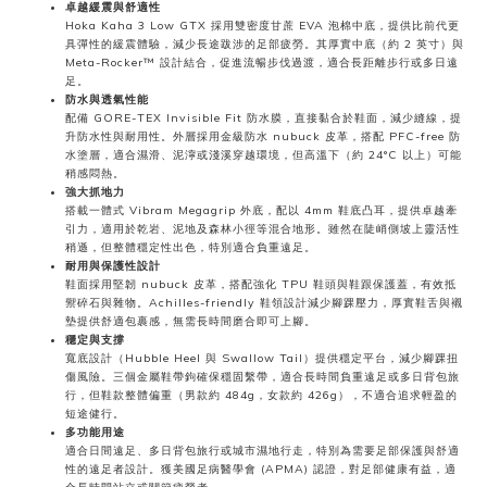
卓越緩震與舒適性
Hoka Kaha 3 Low GTX 採用雙密度甘蔗 EVA 泡棉中底，提供比前代更
具彈性的緩震體驗，減少長途跋涉的足部疲勞。其厚實中底（約 2 英寸）與
Meta-Rocker™ 設計結合，促進流暢步伐過渡，適合長距離步行或多日遠
足。
防水與透氣性能
配備 GORE-TEX Invisible Fit 防水膜，直接黏合於鞋面，減少縫線，提
升防水性與耐用性。外層採用金級防水 nubuck 皮革，搭配 PFC-free 防
水塗層，適合濕滑、泥濘或淺溪穿越環境，但高溫下（約 24°C 以上）可能
稍感悶熱。
強大抓地力
搭載一體式 Vibram Megagrip 外底，配以 4mm 鞋底凸耳，提供卓越牽
引力，適用於乾岩、泥地及森林小徑等混合地形。雖然在陡峭側坡上靈活性
稍遜，但整體穩定性出色，特別適合負重遠足。
耐用與保護性設計
鞋面採用堅韌 nubuck 皮革，搭配強化 TPU 鞋頭與鞋跟保護蓋，有效抵
禦碎石與雜物。Achilles-friendly 鞋領設計減少腳踝壓力，厚實鞋舌與襯
墊提供舒適包裹感，無需長時間磨合即可上腳。
穩定與支撐
寬底設計（Hubble Heel 與 Swallow Tail）提供穩定平台，減少腳踝扭
傷風險。三個金屬鞋帶鉤確保穩固繫帶，適合長時間負重遠足或多日背包旅
行，但鞋款整體偏重（男款約 484g，女款約 426g），不適合追求輕盈的
短途健行。
多功能用途
適合日間遠足、多日背包旅行或城市濕地行走，特別為需要足部保護與舒適
性的遠足者設計。獲美國足病醫學會 (APMA) 認證，對足部健康有益，適