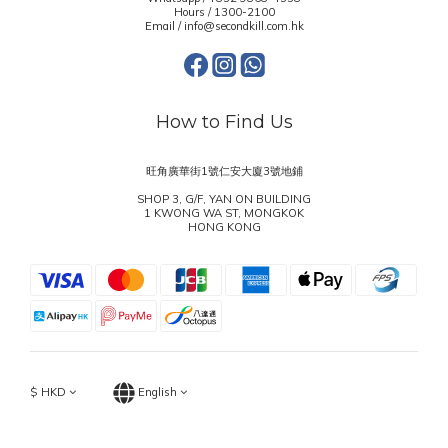
Hours / 1300-2100
Email / info@secondkill.com.hk
How to Find Us
旺角廣華街1號仁安大廈3號地鋪
SHOP 3, G/F, YAN ON BUILDING
1 KWONG WA ST, MONGKOK
HONG KONG
$
HKD
English