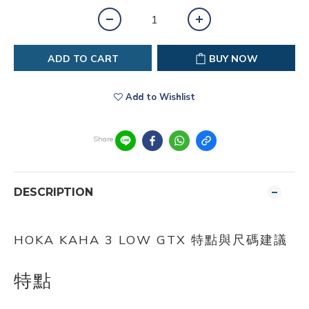
ADD TO CART
BUY NOW
Add to Wishlist
Share
DESCRIPTION
HOKA KAHA 3 LOW GTX 特點與尺碼建議
特點