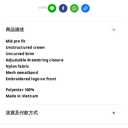
分享到
商品描述
Mid pro fit
Unstructured crown
Uncurved brim
Adjustable drawstring closure
Nylon fabric
Mesh sweatband
Embroidered logo on front
Polyester 100%
Made in Vietnam
送貨及付款方式