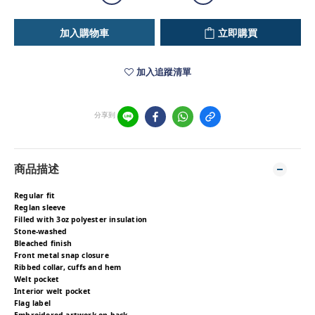
加入購物車
立即購買
加入追蹤清單
分享到
商品描述
Regular fit
Reglan sleeve
Filled with 3oz polyester insulation
Stone-washed
Bleached finish
Front metal snap closure
Ribbed collar, cuffs and hem
Welt pocket
Interior welt pocket
Flag label