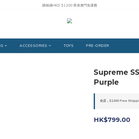
購物滿HKD $1200 香港澳門免運費
NG
ACCESSORIES
TOYS
PRE-ORDER
Supreme SS
Purple
全店，$1200 Free Shippi
HK$799.00