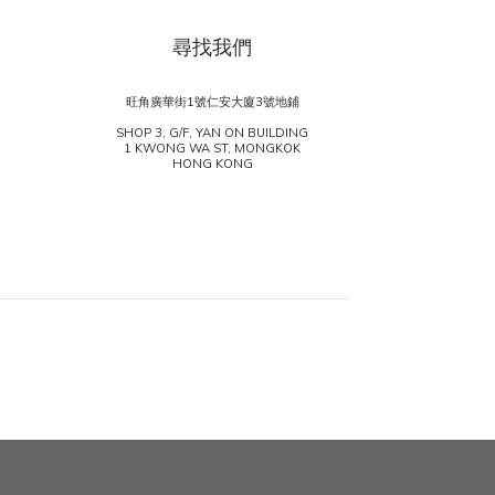
尋找我們
旺角廣華街1號仁安大廈3號地鋪
SHOP 3, G/F, YAN ON BUILDING
1 KWONG WA ST, MONGKOK
HONG KONG