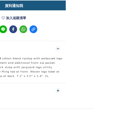
貨到通知我
加入追蹤清單
 cotton blend ripstop with embossed logo
ment and additional front zip pocket.
ck strap with jacquard logo utility
-Ring tab at front. Woven logo label at
o at back. 7.1" x 3.9" x 2.4". 2L.