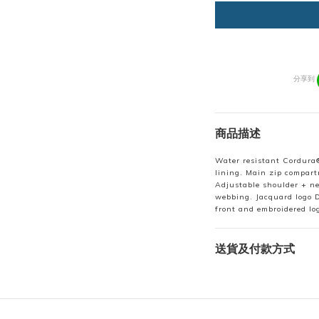
分享到
商品描述
Water resistant Cordura®
lining. Main zip compart
Adjustable shoulder + ne
webbing. Jacquard logo D
front and embroidered log
送貨及付款方式