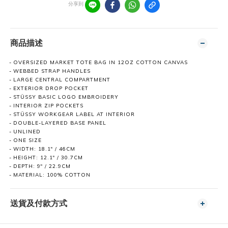
分享到
商品描述
OVERSIZED MARKET TOTE BAG IN 12OZ COTTON CANVAS
WEBBED STRAP HANDLES
LARGE CENTRAL COMPARTMENT
EXTERIOR DROP POCKET
STÜSSY BASIC LOGO EMBROIDERY
INTERIOR ZIP POCKETS
STÜSSY WORKGEAR LABEL AT INTERIOR
DOUBLE-LAYERED BASE PANEL
UNLINED
ONE SIZE
WIDTH: 18.1" / 46CM
HEIGHT: 12.1" / 30.7CM
DEPTH: 9" / 22.9CM
MATERIAL: 100% COTTON
送貨及付款方式