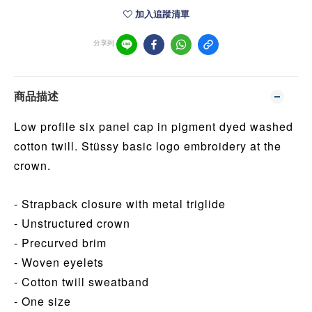
加入追蹤清單
分享到
商品描述
Low profile six panel cap in pigment dyed washed
cotton twill. Stüssy basic logo embroidery at the
crown.
- Strapback closure with metal triglide
- Unstructured crown
- Precurved brim
- Woven eyelets
- Cotton twill sweatband
- One size