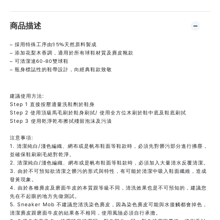
商品描述
– 採⽤特殊⼯序由95%天然原料製成
– 添加花梨⽊香調，適⽤於所有球鞋材質及麂⽪靴款
– 可清潔達60-80雙球鞋
– 瓶⾝標誌性的鞋帶設計，向經典鞋款致敬
建議使用方法:
Step 1 直接按壓適量洗鞋劑於鞋身
Step 2 使⽤頂級⾺⽑刷於鞋⾝刷拭/ 使用全⽅位⽊刷於鞋中底及鞋底刷拭
Step 3 使⽤乾淨乾布擦拭殘留泡沫及污漬
注意事項:
1. 清潔純⽩/淺色編織、網布或是帆布鞋⾯等鞋款時，必須先對髒污部分進⾏拂塵，
並確保鞋刷刷⽑絕對乾淨。
2. 清潔純⽩/淺色編織、網布或是帆布鞋⾯等鞋款時，必須加入⼤量清⽔反覆清潔。
3. 由於不可預知欲清潔之髒污的形式與特性，有可能於清潔中吸入鞋⾯纖維，造成
發黃現象。
4. 由於各種麂⽪及磨⾯⽜⽪的本質跟等級不同，清洗效果也是不可預知的，建議您
先在不起眼的地⽅先做測試。
5. Sneaker Mob 不建議您清洗染⾊麂⽪，因為染⾊麂⽪可能與⽔接觸都會掉⾊，
清潔麂⽪跟磨⾯⽜⽪的結果各不相同，使⽤風險必須⾃⾏承擔。