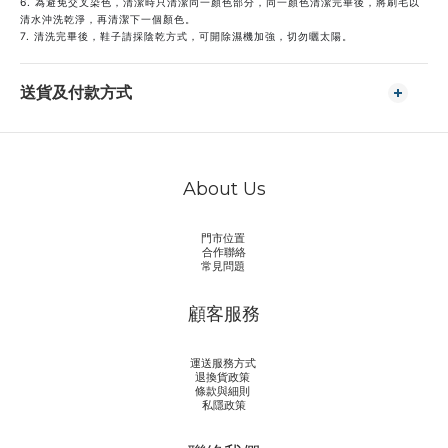
6. 為避免交叉染⾊，清潔時只清潔同⼀顏⾊部分，同⼀顏⾊清潔完畢後，將刷⽑以
清⽔沖洗乾淨，再清潔下⼀個顏⾊。
7. 清洗完畢後，鞋子請採陰乾方式，可開除濕機加強，切勿曬太陽。
送貨及付款方式
About Us
門市位置
合作聯絡
常見問題
顧客服務
運送服務方式
退換貨政策
條款與細則
私隱政策