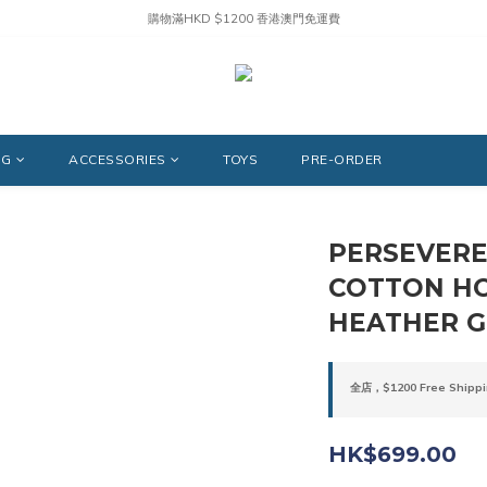
購物滿HKD $1200 香港澳門免運費
NG
ACCESSORIES
TOYS
PRE-ORDER
PERSEVER
COTTON HO
HEATHER G
全店，$1200 Free Shippi
HK$699.00