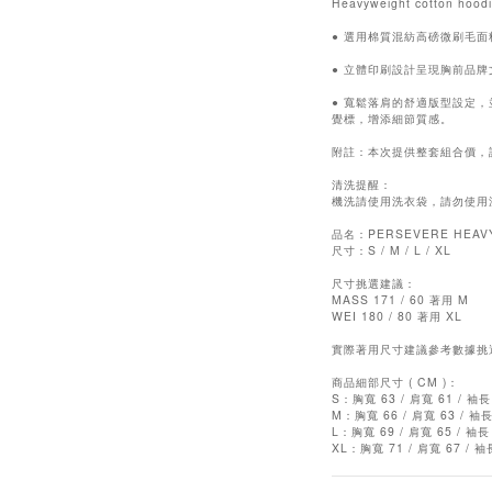
Heavyweight cotton hood
● 選用棉質混紡高磅微刷毛
● 立體印刷設計呈現胸前品
● 寬鬆落肩的舒適版型設定，
覺標，增添細節質感。
附註：本次提供整套組合價，詳細
清洗提醒：
機洗請使用洗衣袋，請勿使用
品名：PERSEVERE HEAVY
尺寸：S / M / L / XL
尺寸挑選建議：
MASS 171 / 60 著用 M
WEI 180 / 80 著用 XL
實際著用尺寸建議參考數據挑
商品細部尺寸 ( CM )：
S：胸寬 63 / 肩寬 61 / 袖長 
M：胸寬 66 / 肩寬 63 / 袖長
L：胸寬 69 / 肩寬 65 / 袖長 
XL：胸寬 71 / 肩寬 67 / 袖長