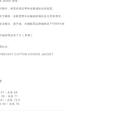
ie jacket 特色：
面料製作，材質舒適且帶有份量感的自然挺度。
牌文字圖樣，並配置雙向拉鍊細節滿足多元穿搭需求。
並在帽沿、後手袖、衣襬配置品牌織標及TYVEK®視
說明請見下方 [ 售價 ]
漂白水。
WEIGHT COTTON HOODIE JACKET
選
57 / 衣長 69
 59 / 衣長 71
61 / 衣長 73.5
 64 / 衣長 76