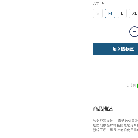
尺寸
: M
S
M
L
XL
加入購物車
分享到
商品描述
秋冬舒適套裝 – 高磅數棉
版型則以品牌特色的寬鬆落肩
預縮工序，延長衣物的使用壽