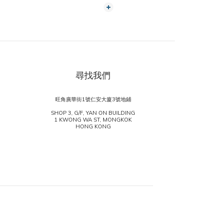
尋找我們
旺角廣華街1號仁安大廈3號地鋪
SHOP 3, G/F, YAN ON BUILDING
1 KWONG WA ST, MONGKOK
HONG KONG