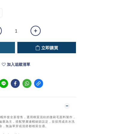
立即購買
加入追蹤清單
質連帽外套全新發售，選用棉質混紡的微刷毛面料製作，
輪廓為主，搭配雙層連帽細節設定，並採用成衣水洗
命，無論單穿或混搭都相當合適。