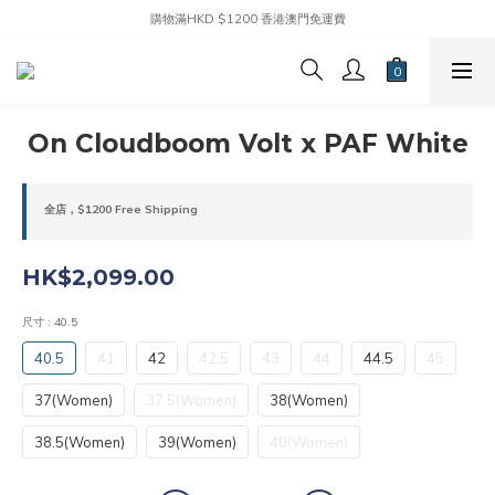
購物滿HKD $1200 香港澳門免運費
On Cloudboom Volt x PAF White
全店，$1200 Free Shipping
HK$2,099.00
尺寸
: 40.5
40.5
41
42
42.5
43
44
44.5
45
37(Women)
37.5(Women)
38(Women)
38.5(Women)
39(Women)
40(Women)