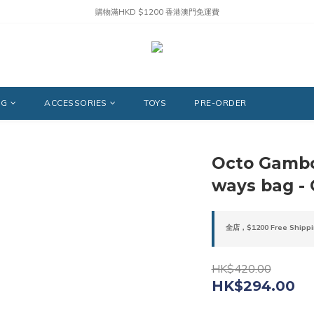
購物滿HKD $1200 香港澳門免運費
NG
ACCESSORIES
TOYS
PRE-ORDER
Octo Gambo
ways bag - 
全店，$1200 Free Shippi
HK$420.00
HK$294.00