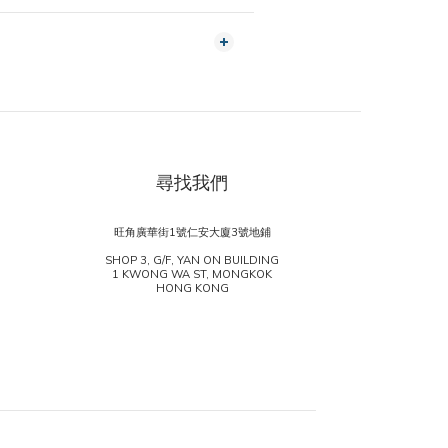
尋找我們
旺角廣華街1號仁安大廈3號地鋪
SHOP 3, G/F, YAN ON BUILDING
1 KWONG WA ST, MONGKOK
HONG KONG