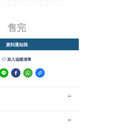
42
42.5
43
44
售完
貨到通知我
加入追蹤清單