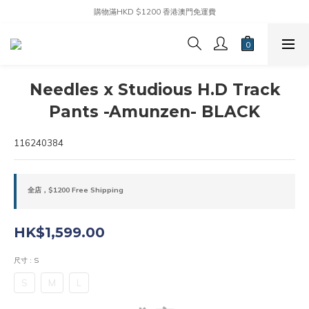
購物滿HKD $1200 香港澳門免運費
Needles x Studious H.D Track
Pants -Amunzen- BLACK
116240384
全店，$1200 Free Shipping
HK$1,599.00
尺寸
: S
S
M
L