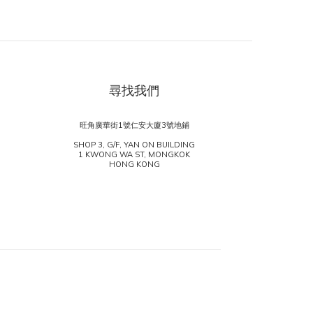
尋找我們
旺角廣華街1號仁安大廈3號地鋪
SHOP 3, G/F, YAN ON BUILDING
1 KWONG WA ST, MONGKOK
HONG KONG