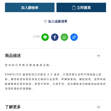
加入購物車
立即購買
加入追蹤清單
分享到
商品描述
把你的日常散步變成健身活動。
KAMOLEG 健身鞋現已升級至 2.0 版本，只需穿著行走即可增強核心肌
群。圓形鞋底有助於保持正確的行走姿勢，即腳跟著地、腳趾蹬地，從而有效
鍛鍊整個足部的肌肉。鞋墊可拆卸，方便手洗，其抗菌除臭功能確保始終保持
清潔舒適的穿著體驗。
了解更多