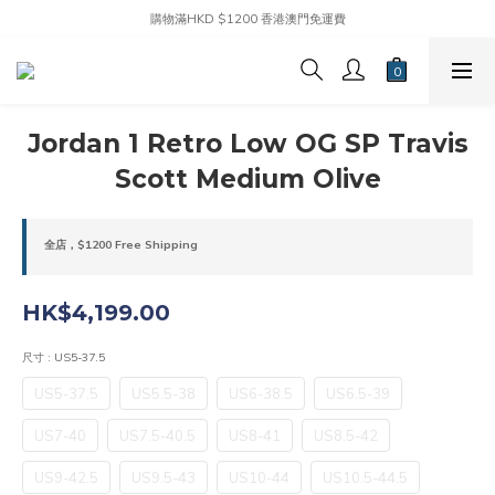
購物滿HKD $1200 香港澳門免運費
Jordan 1 Retro Low OG SP Travis
Scott Medium Olive
全店，$1200 Free Shipping
HK$4,199.00
尺寸
: US5-37.5
US5-37.5
US5.5-38
US6-38.5
US6.5-39
US7-40
US7.5-40.5
US8-41
US8.5-42
US9-42.5
US9.5-43
US10-44
US10.5-44.5