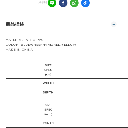
分享到
商品描述
MATERIAL: ATPC-PVC
COLOR: BLUE/GREEN/PINK/RED/YELLOW
MADE IN CHINA
SIZE
SPEC
(cm)
WIDTH
DEPTH
SIZE
SPEC
(inch)
WIDTH