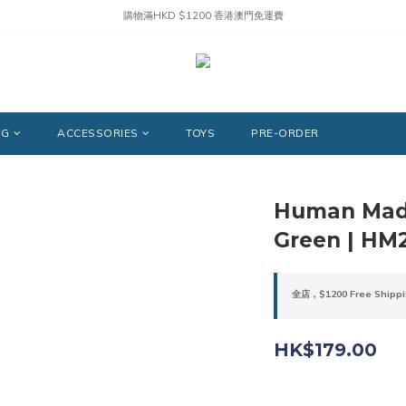
購物滿HKD $1200 香港澳門免運費
NG
ACCESSORIES
TOYS
PRE-ORDER
Human Made
Green | HM
全店，$1200 Free Shippi
HK$179.00