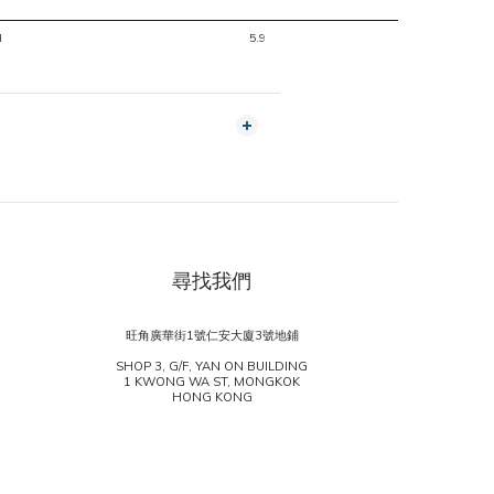
H
5.9
尋找我們
旺角廣華街1號仁安大廈3號地鋪
SHOP 3, G/F, YAN ON BUILDING
1 KWONG WA ST, MONGKOK
HONG KONG