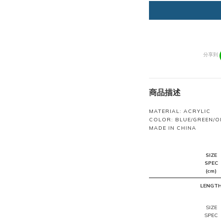
分享到
商品描述
MATERIAL: ACRYLIC
COLOR: BLUE/GREEN/O
MADE IN CHINA
SIZE
SPEC
(cm)
LENGT
SIZE
SPEC