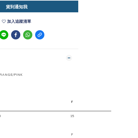
貨到通知我
加入追蹤清單
RANGE/PINK
F
H
15
F