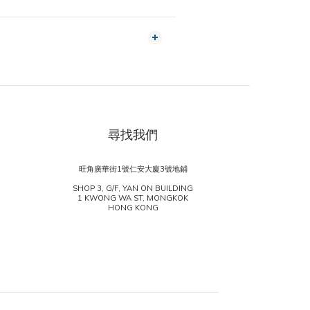
尋找我們
旺角廣華街1號仁安大廈3號地鋪
SHOP 3, G/F, YAN ON BUILDING
1 KWONG WA ST, MONGKOK
HONG KONG