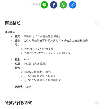
分享到
商品描述
商品說明
材質：
平織布（100% 再生聚酯纖維）
規格：
迷你小背包附有可掛載於其他行李或物品上的塑料掛鉤
尺寸：
大包尺寸：37 × 48 cm
迷你小背包尺寸：3.5 × 7.5 × 10 cm
容量：
19.4 L
性別：
中性款（男女通用）
顏色：
(IB0294) 黑色 / 黑色
(JL5196) 發光藍 / 粉末黃
(JL5197) 純真粉 / 半透明桃紅
原產地：
越南
送貨及付款方式