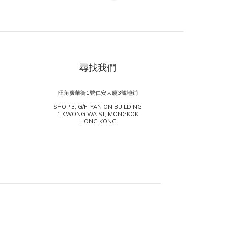
尋找我們
旺角廣華街1號仁安大廈3號地鋪
SHOP 3, G/F, YAN ON BUILDING
1 KWONG WA ST, MONGKOK
HONG KONG