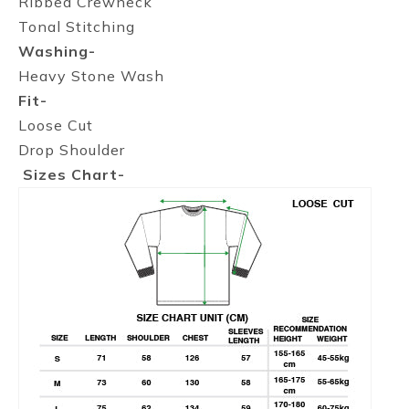
Ribbed Crewneck
Tonal Stitching
Washing-
Heavy Stone Wash
Fit-
Loose Cut
Drop Shoulder
Sizes Chart-