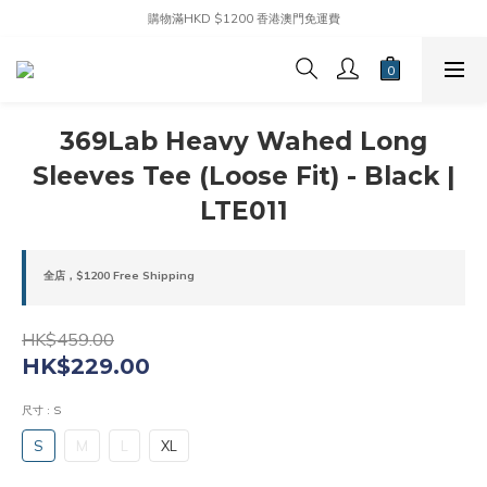
購物滿HKD $1200 香港澳門免運費
369Lab Heavy Wahed Long
Sleeves Tee (Loose Fit) - Black |
LTE011
全店，$1200 Free Shipping
HK$459.00
HK$229.00
尺寸
: S
S
M
L
XL