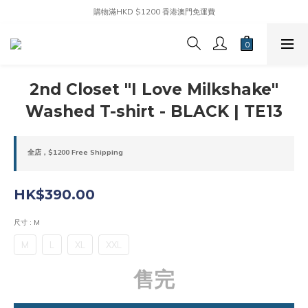
購物滿HKD $1200 香港澳門免運費
2nd Closet "I Love Milkshake"
Washed T-shirt - BLACK | TE13
全店，$1200 Free Shipping
HK$390.00
尺寸
: M
M
L
XL
XXL
售完