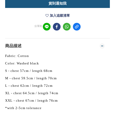
貨到通知我
加入追蹤清單
分享到
商品描述
Fabric: Cotton
Color: Washed black
S - chest 57cm / length 68cm
M - chest 59.5cm / length 70cm
L - chest 62cm / length 72cm
XL - chest 64.5cm / length 74cm
XXL - chest 67cm / length 76cm
*with 2-5cm tolerance