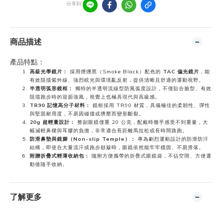
分享到
商品描述
產品特點：
高級光學鏡片：
採用煙燻黑（Smoke Black）配色的
TAC 偏光鏡片
，能
有效阻擋紫外線、強烈眩光與環境亂反射，提供清晰且舒適的運動視野。
半透明弧形鏡框：
獨特的半透明流線型防風弧度設計，不僅貼合臉型、有效
阻擋跑步時的迎面強風，視覺上也極具現代與高級感。
TR90 記憶高分子材料：
鏡框採用 TR90 材質，具備極佳的柔韌性、彈性
與堅固耐用度，不易因碰撞或擠壓而變形斷裂。
20g 超輕量設計：
整副眼鏡僅重 20 公克，配戴時幾乎感受不到重量，大
幅減輕鼻樑與耳膠的負擔，非常適合長距離馬拉松或長時間路跑。
防滑鼻墊與鏡腳（Non-slip Temple）：
專為劇烈運動設計的防滑防汗
結構，即使在大量流汗或跑步顛簸時，眼鏡依然能牢牢穩固、不易滑落。
附贈折疊式輕薄收納包：
隨附方便攜帶的折疊式眼鏡袋，不佔空間、方便運
動後隨手收納。
了解更多