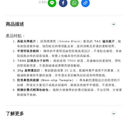
分享到
商品描述
產品特點：
高級光學鏡片：
採用煙燻黑（Smoke Black）配色的
TAC 偏光鏡片
，能
有效阻擋紫外線、強烈眩光與環境亂反射，提供清晰且舒適的運動視野。
半透明弧形鏡框：
獨特的半透明流線型防風弧度設計，不僅貼合臉型、有效
阻擋跑步時的迎面強風，視覺上也極具現代與高級感。
TR90 記憶高分子材料：
鏡框採用 TR90 材質，具備極佳的柔韌性、彈性
與堅固耐用度，不易因碰撞或擠壓而變形斷裂。
20g 超輕量設計：
整副眼鏡僅重 20 公克，配戴時幾乎感受不到重量，大
幅減輕鼻樑與耳膠的負擔，非常適合長距離馬拉松或長時間路跑。
防滑鼻墊與鏡腳（Non-slip Temple）：
專為劇烈運動設計的防滑防汗
結構，即使在大量流汗或跑步顛簸時，眼鏡依然能牢牢穩固、不易滑落。
附贈折疊式輕薄收納包：
隨附方便攜帶的折疊式眼鏡袋，不佔空間、方便運
動後隨手收納。
了解更多